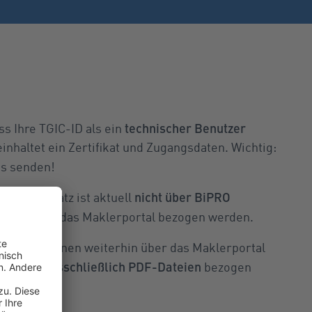
technischer Benutzer
ass Ihre TGIC-ID als ein
einhaltet ein Zertifikat und Zugangsdaten. Wichtig:
s senden!
nicht über BiPRO
DV-Datensatz ist aktuell
terhin über das Maklerportal bezogen werden.
tionen können weiterhin über das Maklerportal
ausschließlich PDF-Dateien
können
bezogen