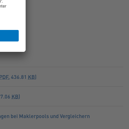
PDF
, 436.81
KB
)
37.06
KB
)
ngen bei Maklerpools und Vergleichern