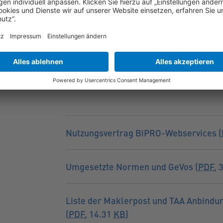
Nutzungsvertrag BiPRO-Webservices (
Umgesetzte Normen und GeVos (
PDF
, 
Liste der Maklerpost und TAA Anbindu
(
PDF
, 14.31
KB
)