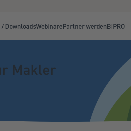
 / Downloads
Webinare
Partner werden
BiPRO
ür Makler