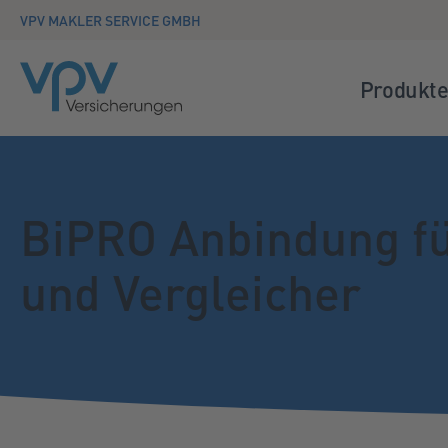
Zum Seiteninhalt springen
VPV MAKLER SERVICE GMBH
Produkte
BiPRO Anbindung f
und Vergleicher