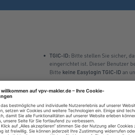
TGIC-ID:
Bitte stellen Sie sicher, d
eingerichtet ist. Dieser Benutzer b
keine Easylogin TGIC-ID
Bitte
an un
GDV-Datensatz:
Der traditionelle G
implementiert
. Die Datei kann wei
Provisionsdaten:
Provisionsinforma
BIPRO
heruntergeladen werden. In
werden.