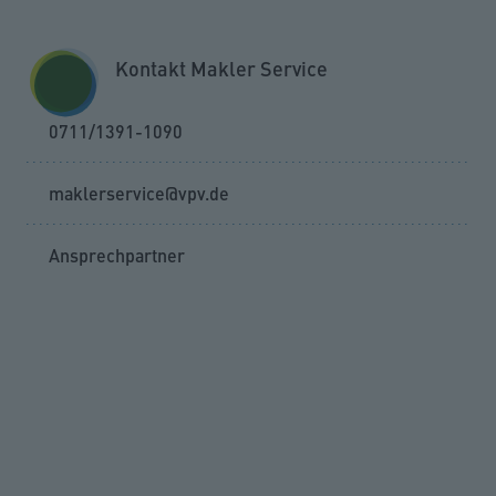
Zum Seiteninhalt springen
VPV MAKLER SERVICE GMBH
MAKLER-PORTAL
Kontakt Makler Service
MENÜ
0711/1391-1090
VPV Rechtsschutzversicherung
maklerservice@vpv.de
Ansprechpartner
Direkt zu:
WARUM RECHTSSCHUTZ
BAUSTEINE RECHTSSCHUTZ